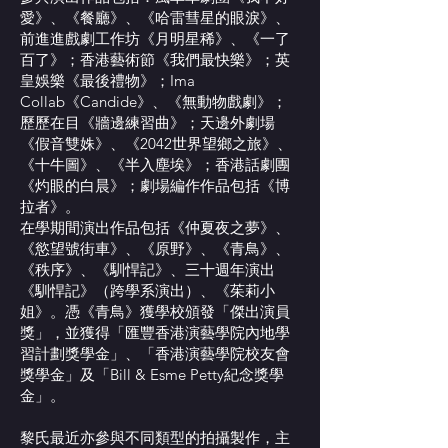
愛》、《餐廳》、《哈雷彗星的眼淚》、
前進進戲劇工作坊《月明星稀》、《一了
百了》；香港藝術節《我們最快樂》；英
皇娛樂《最後禮物》；Ima
Collab《Candide》、《無動物戲劇》；
歷歷在目《牆邊練習曲》；天邊外劇場
《假音雙姝》、《2042世界望鄉之旅》、
《十牛圖》、《半入塵埃》；香港話劇團
《灼眼的白晨》；劇場編作作品包括《博
拉者》。
在學期間演出作品包括《仲夏夜之夢》、
《慾望號街車》、《原野》、《青鳥》、
《秩序》、《馴悍記》、三十週年演出
《馴悍記》（跨學系演出）、《茱莉小
姐》。憑《青鳥》獲學校頒發「傑出演員
獎」，並獲得「匯豐香港演藝學院內地學
習計劃獎學金」、「香港演藝學院校友會
獎學金」及「Bill & Esme Petty紀念獎學
金」。
黎氏最近亦參與不同類型的拍攝製作，主