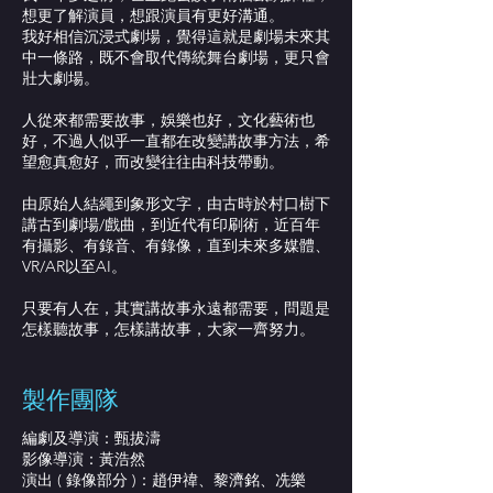
想更了解演員，想跟演員有更好溝通。
我好相信沉浸式劇場，覺得這就是劇場未來其
中一條路，既不會取代傳統舞台劇場，更只會
壯大劇場。
人從來都需要故事，娛樂也好，文化藝術也
好，不過人似乎一直都在改變講故事方法，希
望愈真愈好，而改變往往由科技帶動。
由原始人結繩到象形文字，由古時於村口樹下
講古到劇場/戲曲，到近代有印刷術，近百年
有攝影、有錄音、有錄像，直到未來多媒體、
VR/AR以至AI。
只要有人在，其實講故事永遠都需要，問題是
怎樣聽故事，怎樣講故事，大家一齊努力。
​製作團隊
編劇及導演：甄拔濤
影像導演：黃浩然
演出 ( 錄像部分 )：趙伊禕、黎濟銘、冼樂