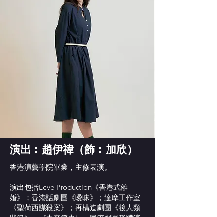
演出︰趙伊禕（飾︰加欣）
香港演藝學院畢業，主修表演。
演出包括Love Production《香港式離
婚》；香港話劇團《曖昧》；達摩工作室
《聖荷西謀殺案》；再構造劇團《後人類