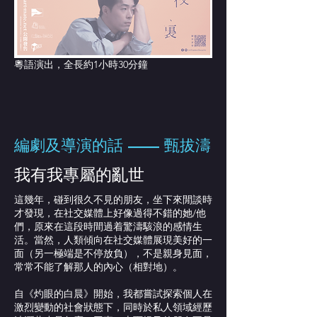
粵語演出，全長約1小時30分鐘
編劇及導演的話 —— 甄拔濤
我有我專屬的亂世
這幾年，碰到很久不見的朋友，坐下來閒談時
才發現，在社交媒體上好像過得不錯的她/他
們，原來在這段時間過着驚濤駭浪的感情生
活。當然，人類傾向在社交媒體展現美好的一
面（另一極端是不停放負），不是親身見面，
常常不能了解那人的內心（相對地）。
自《灼眼的白晨》開始，我都嘗試探索個人在
激烈變動的社會狀態下，同時於私人領域經歷