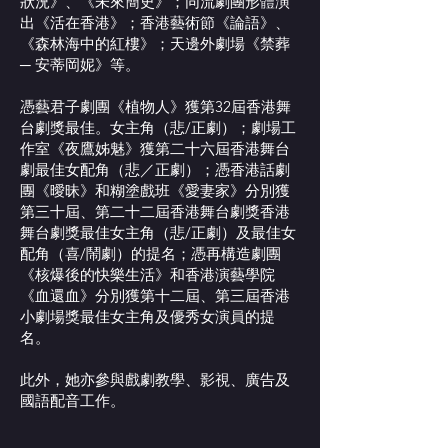
狀況》、《未來簡史》；同流劇團形體演
出《活在香港》；香港藝術節《論語》、
《森林海中的紅樓》；天邊外劇場《禁葬
─ 安蒂岡妮》等。
憑藝君子劇團《植物人》獲第32屆香港舞
台劇獎最佳。女主角（悲/正劇）；劇場工
作室《夜鷹姊魅》獲第二十六屆香港舞台
劇最佳女配角（悲／正劇）；憑香港話劇
團《曖昧》和糊塗戲班《愛妻家》分別獲
第三十屆、第二十二屆香港舞台劇獎香港
舞台劇獎最佳女主角（悲/正劇）及最佳女
配角（喜/鬧劇）的提名；憑再構造劇團
《核爆後的快樂生活》和香港演藝學院
《血還血》分別獲第十二屆、第三屆香港
小劇場獎最佳女主角及優秀女演員的提
名。
此外，她亦參與戲劇教學、影視、廣告及
國語配音工作。