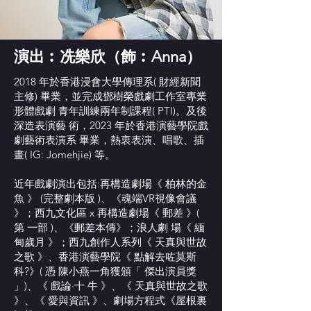
演出︰冼樂欣（飾︰Anna）
2018 年於香港浸會大學傳理系( 財經新聞
主修) 畢業，並完成鄧樹榮戲劇工作室專業
形體戲劇 青年訓練兩年制課程( PTI)。及後
深造表演藝 術，2023 年於香港演藝學院戲
劇藝術表演系 畢業，熱衷表演、唱歌、插
畫( IG: Jomehjie) 等。
近年戲劇演出包括:再構造劇場《 柏林的金
魚 》 (完整劇本版 )、《魂端VR視像會議
》；西九文化區 x 再構造劇場《 郵差 》(
第 一部 )、《郵差本傳》；浪人劇 場《 緬
甸歲月 》；西九創作人系列《 天真與世故
之歌 》、香港演藝學院《 點解去咗莫斯
科?》( 憑 陳小燕一角獲頒「 傑出演員獎
」)、《 戲論·十 牛 》、《 天真與世故之歌
》、《 愛與資訊 》、劇場方程式《屋根裏