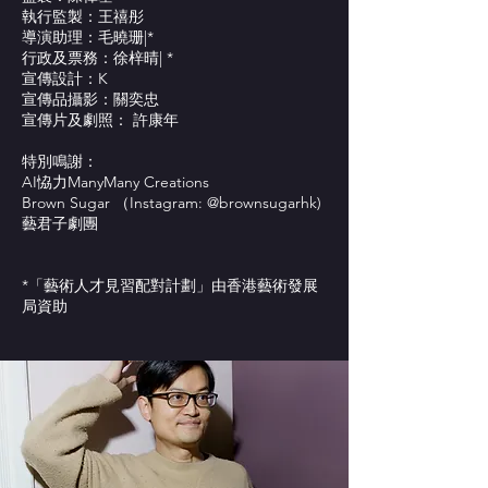
執行監製：王禧彤
導演助理：毛曉珊|*
行政及票務：徐梓晴| *
宣傳設計：K
宣傳品攝影：關奕忠
宣傳片及劇照： 許康年
特別鳴謝：
AI恊力ManyMany Creations
Brown Sugar （Instagram: @brownsugarhk)
藝君子劇團
*「藝術人才見習配對計劃」由香港藝術發展
局資助