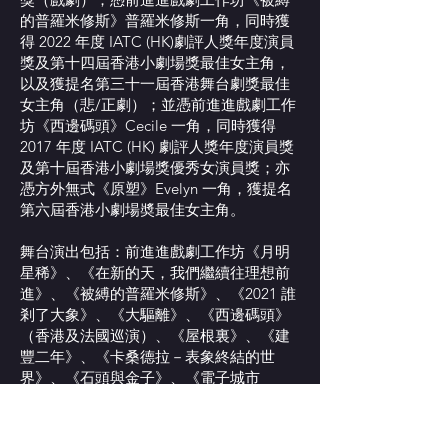
的普羅米修斯》普羅米修斯一角，同時獲
得 2022 年度 IATC (HK)劇評人獎年度演員
獎及第十四屆香港小劇場獎最佳女主角，
以及獲提名第三十一屆香港舞台劇獎最佳
女主角（悲/正劇）；並憑前進進戲劇工作
坊《西邊碼頭》Cecile 一角，同時獲得
2017 年度 IATC (HK) 劇評人獎年度演員獎
及第十屆香港小劇場獎優秀女演員獎；亦
憑方外無式《原塑》Evelyn 一角，獲提名
第六屆香港小劇場奬最佳女主角。
舞台演出包括：前進進戲劇工作坊《月明
星稀》、《在新的天，我們繼續往理想前
進》、《被縛的普羅米修斯》、《2021 誰
剎了大象》、《大驅離》、《西邊碼頭》
（香港及法國巡演）、《屋根裏》、《建
豐二年》、《卡桑德拉－表象終結的世
界》、《石頭與金子》、《電子城市
director’s cut 》（香港及北京重演）、
《醜男子》（香港及澳門重演）；再構造
劇場 X Felixism Creation《後人類狀