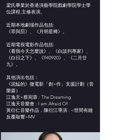
梁氏畢業於香港演藝學院戲劇學院學士學
位課程,主修表演。
近期本地劇場作品包括:
《罪與罰》、《月明星稀》。
近期電視電影作品包括:
《看我今天怎麼說》、《白談判專家》、
《白日之下》、《940920》、《二月廿
九》。
其他演出包括：
《泥鯭的》微電影「創+作」支援計劃（音
樂篇）
江逸天×蔡宛蓉 : The Dreaming
江逸天音樂會 : I am Afraid Of
黃衍仁音樂作品，陳衍江導演 : <世間有鐘
反覆敲響>MV