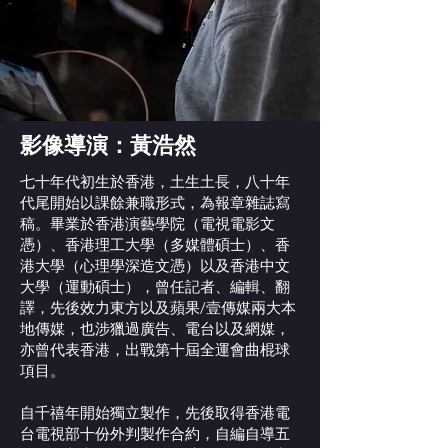
影像導演：黃浩然
七十年代初生於香港，土生土長，八十年
代尾開始以課餘兼職形式，為報章雜誌寫
稿。畢業於香港演藝學院（電視電影文
憑）、香港理工大學（多媒體碩士）、香
港大學（心理學深造文憑）以及香港中文
大學（運動碩士），曾任記者、編輯、翻
譯，先後效力東方以及蘋果/壹傳媒兩大本
地傳媒，也涉獵過廣告、電台以及網媒，
亦曾代表香港，出戰第十屆全運會曲棍球
項目。
自千禧年開始獨立製作，先後取得香港電
台電視部十份外判製作合約，自編自導五