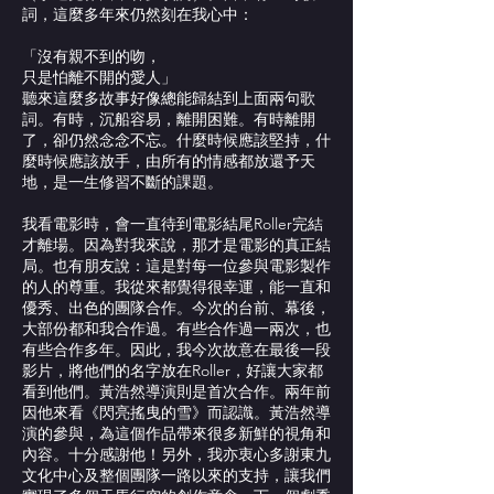
詞，這麼多年來仍然刻在我心中：
「沒有親不到的吻，
只是怕離不開的愛人」
聽來這麼多故事好像總能歸結到上面兩句歌
詞。有時，沉船容易，離開困難。有時離開
了，卻仍然念念不忘。什麼時候應該堅持，什
麼時候應該放手，由所有的情感都放還予天
地，是一生修習不斷的課題。
我看電影時，會一直待到電影結尾Roller完結
才離場。因為對我來說，那才是電影的真正結
局。也有朋友說：這是對每一位參與電影製作
的人的尊重。我從來都覺得很幸運，能一直和
優秀、出色的團隊合作。今次的台前、幕後，
大部份都和我合作過。有些合作過一兩次，也
有些合作多年。因此，我今次故意在最後一段
影片，將他們的名字放在Roller，好讓大家都
看到他們。黃浩然導演則是首次合作。兩年前
因他來看《閃亮搖曳的雪》而認識。黃浩然導
演的參與，為這個作品帶來很多新鮮的視角和
內容。十分感謝他！另外，我亦衷心多謝東九
文化中心及整個團隊一路以來的支持，讓我們