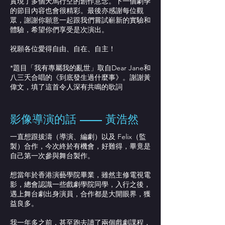
實現了多個天馬行空的創作意念。下一個劇季
的節目內容也會很精彩。最後亦感謝每位觀
眾，謝謝你願意一起跟我們嘗試嶄新的實驗和
體驗，希望你們享受是次演出。
祝願各位愛得自由、自在、自主！
*題目「我有專屬我的亂世」取自Dear Jane和
八三夭合唱的《到底發生過什麼事》。謝謝黃
偉文，填了這首令人深有共鳴的歌詞
影像導演的話 —— 黃浩然
一直想跟拔濤（導演、編劇）以及 Felix（監
製）合作，今次終於有機會，好難得，畢竟是
自己第一次參與舞台製作。
想當年於香港演藝學院畢業，雖然主修電視電
影，總會認識一些戲劇學院同學，入行之後，
遇上舞台劇出身演員，合作都是大開眼界，獲
益良多。
我一年多之前，甚至跑去讀了兩個戲劇課程，