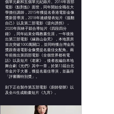
個單元劇和五個單元紀錄片。2014年首部
電影《點對點》面世，同年開始全職在大
學擔任講師，2015年獲提名香港電影金像
獎新晉導演，2018年連續發表短片《搵翻
自己》以及第二部電影《逆向誘拐》，
2020年與林子穎合導短片《四段四分
鐘》，同年結束全職教書生涯，一年後推
出第三部電影《緣路山旮旯》，本地票房
首次突破1000萬關口，並同時獲台灣金馬
獎跟香港電影金像獎提名最佳女配角。兩
年前推出第四部電影《全個世界都有電
話》以及短片《老家》，後者改編自本地
舞台劇《光們》其中一章，於第13屆台北
市金片子大賽，獲提名最佳導演，並贏得
「評審團特別獎」。
刻下正在製作第五部電影《廚師發辦》以
及全AI生成動畫短片《九宵》。