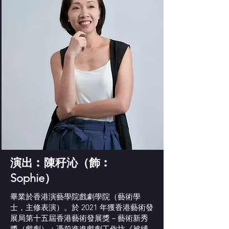
演出︰陳秄沁（飾︰
Sophie）
畢業於香港演藝學院戲劇學院（藝術學
士，主修表演）。於 2021 年獲香港藝術發
展局第十五屆香港藝術發展獎－藝術新秀
獎（戲劇）；憑前進進戲劇工作坊《被縛