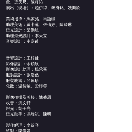
欣、梁天尺、陳秄沁
演出（現場）：趙伊禕、黎濟銘、冼樂欣
美術指導︰馬家銘、馬語瞳
助理美術：黃卡蓮、張倩婷、陳綺琳
燈光設計︰梁劭岐
助理燈光設計：李天立
音樂設計：史嘉茵
音響設計：王梓健
影像設計：余穎欣
影像設計助理：楊承熹
服裝設計：張浩然
服裝統籌：呂琼珍
化妝：温筱敏、梁靜雯
影像拍攝及剪接：陳盛恩
收音：洪文軒
燈光：胡子亮
燈光助手：馮瑋祺、陳明
製作經理：李綻容
監製：陳偉基