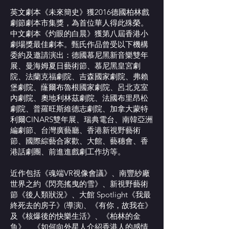
英文劇本《未來簡史》獲2016德國柏林戲
劇節劇本市集獎，為首位華人得此殊榮。
中文劇本《灼眼的白晨》獲第八屆香港小
劇場獎最佳劇本。甄氏作品曾受以下機構
委約及邀請演出：德國慕尼黑新音樂雙年
展、曼海姆夏日藝術節、慕尼黑皇宮劇
院、法蘭克福劇院、吉森國家劇院、弗賴
堡劇院、蕯爾布魯根國家劇院、呂北克室
內劇院、奧地利林茲劇院、法國布里昂松
劇院、普羅旺斯維德志劇院、加拿大蒙特
利爾CINARS雙年展、瑞典電台、南韓亞洲
編劇節、台灣廣藝廳、香港新視野藝術
節、國際綜藝合家歡、大館、藝穗會、香
港話劇團、前進進戲劇工作坊等。
近作包括《魂端VR視像會議》、南豐紗廠
世界之約《閃亮搖曳的雪》、新視野藝術
節《後人類狀況》、大館 Spotlight《我最
終死去的房子》(導演)、《有你，故我在》
及《核爆後的快樂生活》、《柏林的金
魚》、《如何向外星人介紹香港人的感情