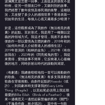
波瀾萬丈是怎麼一回事。上面提及的朋友不是
特例，從另一些朋友口中，又聽到別的故事。
我們經歷了數年疫情及移民潮的衝擊，這種狀
況，又改變了多少人的感情世界？香港表面一
切如常的生活，每個人心底又藏着多少暗湧？
於是，這些觀察成為了我創作《無法相見的夜
裏》的起點。至於形式，我是用了一種難以定
義的跨領域方式。我這才發現，我差不多兩年
便創作一部以愛情為主體的劇作，2018年初的
《如何向外星人介紹香港人的感情生活》，
2019年首演的《柏林的金魚》，2021年《有你
故我在》，2023年的《閃亮搖曳的雪》。我從
來覺得，愛情故事不簡單，它反映著人心最幽
微的地方，同時折射出時代的躁動與渴望。
（有劇透）我總會暗暗地找一首可以推動創作
的歌曲。《無法相見的夜裏》有多支我喜歡的
歌曲在背後推動。由創作起點的Yoasobi《或
許》，到寫劇本時支撐著我的Every Little
Thing《Fragile》，以至結尾必須用上我近期
最愛的Billie Eilish 《Birds of a Feather》。後
來一邊構思又一邊想起蘇慧倫的舊作《開門》
（于逸堯作曲，林夕填詞）。當中有一句歌